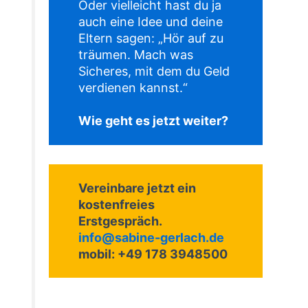
Oder vielleicht hast du ja
auch eine Idee und deine
Eltern sagen: „Hör auf zu
träumen. Mach was
Sicheres, mit dem du Geld
verdienen kannst.“
Wie geht
es jetzt weiter?
Vereinbare jetzt ein
kostenfreies
Erstgespräch.
info@sabine-gerlach.de
mobil: +49 178 3948500