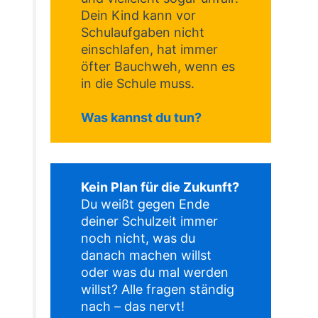
Dein Kind kann vor
Schulaufgaben nicht
einschlafen, hat immer
öfter Bauchweh, wenn es
in die Schule muss.
Was kannst du tun?
Kein Plan für die Zukunft?
Du weißt gegen Ende
deiner Schulzeit immer
noch nicht, was du
danach machen willst
oder was du mal werden
willst? Alle fragen ständig
nach – das nervt!